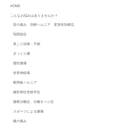
HOME
こんなお悩みはありませんか？
首の痛み 頚椎ヘルニア 変形性頚椎症
顎関節症
肩こり頭痛・不眠
ぎっくり腰
慢性腰痛
坐骨神経痛
椎間板ヘルニア
腰部脊柱管狭窄症
腰椎分離症、分離すべり症
スポーツによる腰痛
膝の痛み