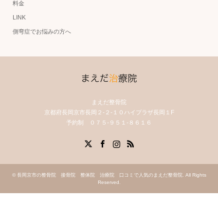
料金
LINK
側弯症でお悩みの方へ
まえだ整骨院
京都府長岡京市長岡２-２-１０ハイプラザ長岡１F
予約制 ０７５-９５１-８６１６
X
Facebook
Instagram
RSS
©
長岡京市の整骨院 接骨院 整体院 治療院 口コミで人気のまえだ整骨院
. All Rights
Reserved.