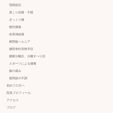
顎関節症
肩こり頭痛・不眠
ぎっくり腰
慢性腰痛
坐骨神経痛
椎間板ヘルニア
腰部脊柱管狭窄症
腰椎分離症、分離すべり症
スポーツによる腰痛
膝の痛み
股関節の不調
初めての方へ
院長プロフィール
アクセス
ブログ