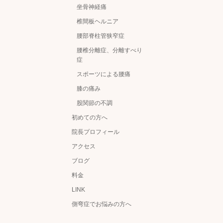
坐骨神経痛
椎間板ヘルニア
腰部脊柱管狭窄症
腰椎分離症、分離すべり
症
スポーツによる腰痛
膝の痛み
股関節の不調
初めての方へ
院長プロフィール
アクセス
ブログ
料金
LINK
側弯症でお悩みの方へ