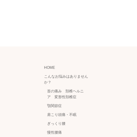
HOME
こんなお悩みはありません
か？
首の痛み 頚椎ヘルニ
ア 変形性頚椎症
顎関節症
肩こり頭痛・不眠
ぎっくり腰
慢性腰痛