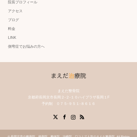
院長プロフィール
アクセス
ブログ
料金
LINK
側弯症でお悩みの方へ
まえだ整骨院
京都府長岡京市長岡２-２-１０ハイプラザ長岡１F
予約制 ０７５-９５１-８６１６
X
Facebook
Instagram
RSS
©
長岡京市の整骨院 接骨院 整体院 治療院 口コミで人気のまえだ整骨院
. All Rights