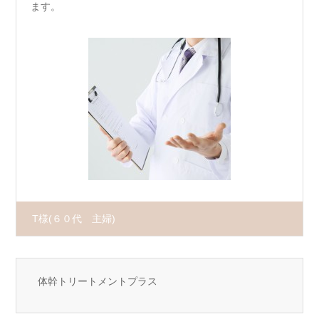
ます。
T様
(６０代 主婦)
体幹トリートメントプラス