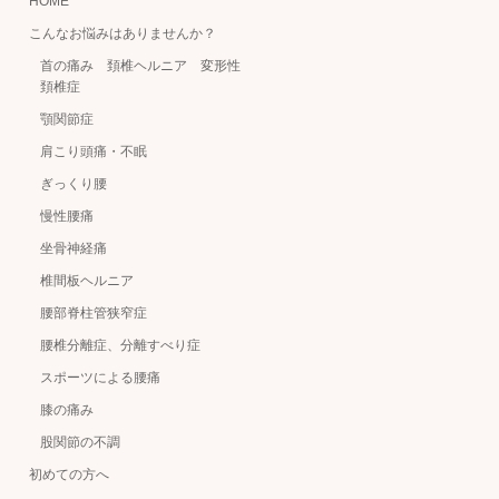
HOME
こんなお悩みはありませんか？
首の痛み 頚椎ヘルニア 変形性
頚椎症
顎関節症
肩こり頭痛・不眠
ぎっくり腰
慢性腰痛
坐骨神経痛
椎間板ヘルニア
腰部脊柱管狭窄症
腰椎分離症、分離すべり症
スポーツによる腰痛
膝の痛み
股関節の不調
初めての方へ