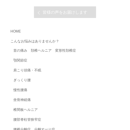
皆様の声をお届けします
HOME
こんなお悩みはありませんか？
首の痛み 頚椎ヘルニア 変形性頚椎症
顎関節症
肩こり頭痛・不眠
ぎっくり腰
慢性腰痛
坐骨神経痛
椎間板ヘルニア
腰部脊柱管狭窄症
腰椎分離症、分離すべり症