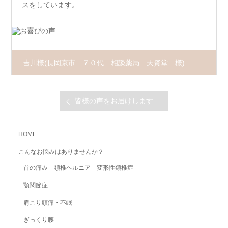
スをしています。
吉川様
(長岡京市 ７０代 相談薬局 天資堂 様)
皆様の声をお届けします
HOME
こんなお悩みはありませんか？
首の痛み 頚椎ヘルニア 変形性頚椎症
顎関節症
肩こり頭痛・不眠
ぎっくり腰