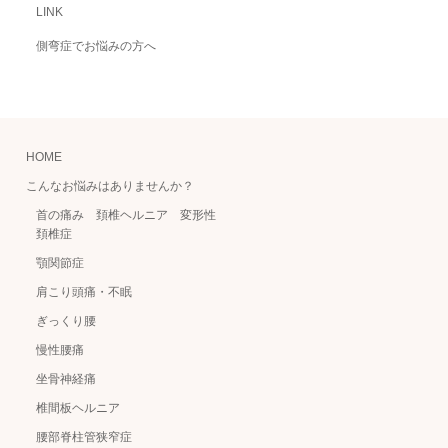
LINK
側弯症でお悩みの方へ
HOME
こんなお悩みはありませんか？
首の痛み 頚椎ヘルニア 変形性
頚椎症
顎関節症
肩こり頭痛・不眠
ぎっくり腰
慢性腰痛
坐骨神経痛
椎間板ヘルニア
腰部脊柱管狭窄症