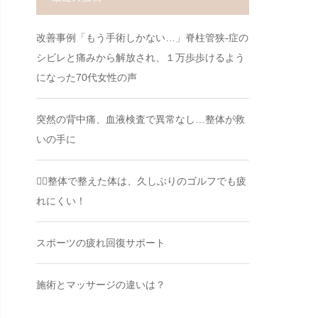
改善事例「もう手術しかない…」脊柱管狭-症の
シビレと痛みから解放され、１万歩歩けるよう
になった70代女性の声
突然の背中痛、血液検査で異常なし…整体が救
いの手に
🏌️‍♂️整体で整えた体は、久しぶりのゴルフでも疲
れにくい！
スポーツの疲れ回復サポート
施術とマッサージの違いは？