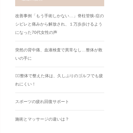
改善事例「もう手術しかない…」脊柱管狭-症の
シビレと痛みから解放され、１万歩歩けるよう
になった70代女性の声
突然の背中痛、血液検査で異常なし…整体が救
いの手に
🏌️‍♂️整体で整えた体は、久しぶりのゴルフでも疲
れにくい！
スポーツの疲れ回復サポート
施術とマッサージの違いは？