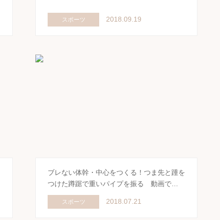
2018.09.19
スポーツ
ブレない体幹・中心をつくる！つま先と踵を
つけた蹲踞で重いパイプを振る 動画で…
2018.07.21
スポーツ