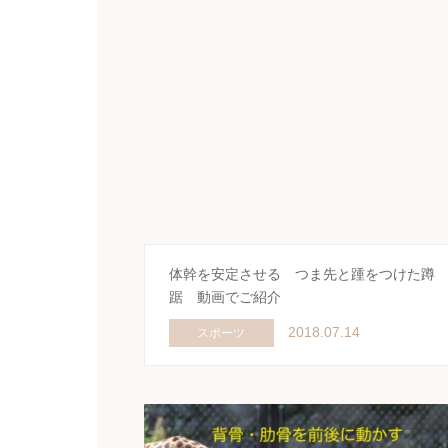
体幹を安定させる つま先と踵をつけた蹲
踞 動画でご紹介
2018.07.14
スポーツ