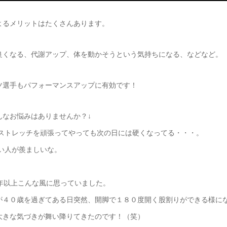
よるメリットはたくさんあります。
良くなる、代謝アップ、体を動かそうという気持ちになる、などなど。
ツ選手もパフォーマンスアップに有効です！
んなお悩みはありませんか？↓
のストレッチを頑張ってやっても次の日には硬くなってる・・・。
かい人が羨ましいな。
0年以上こんな風に思っていました。
が４０歳を過ぎてある日突然、開脚で１８０度開く股割りができる様に
大きな気づきが舞い降りてきたのです！（笑）