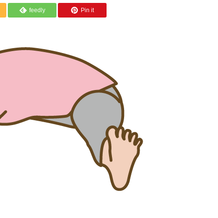
feedly
Pin it