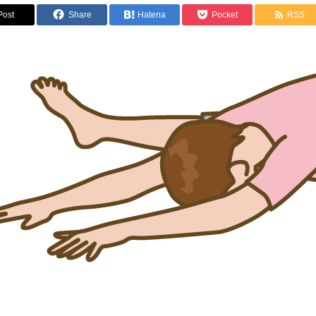
Post
Share
Hatena
Pocket
RSS