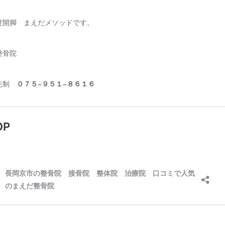
度開脚 まえだメソッドです。
整骨院
先制
０７５
–
９５１
–
８６１６