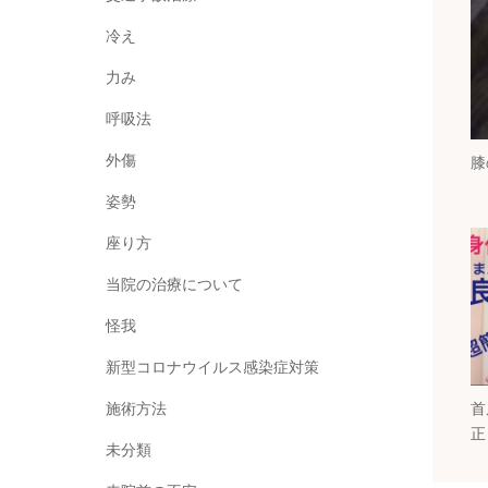
冷え
力み
呼吸法
外傷
膝
姿勢
座り方
当院の治療について
怪我
新型コロナウイルス感染症対策
首
施術方法
正
未分類