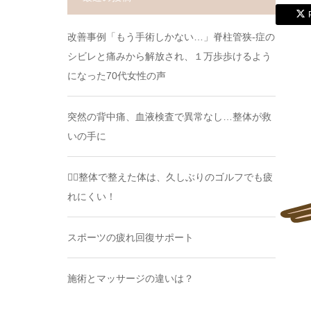
改善事例「もう手術しかない…」脊柱管狭-症の
シビレと痛みから解放され、１万歩歩けるよう
になった70代女性の声
突然の背中痛、血液検査で異常なし…整体が救
いの手に
🏌️‍♂️整体で整えた体は、久しぶりのゴルフでも疲
れにくい！
スポーツの疲れ回復サポート
施術とマッサージの違いは？