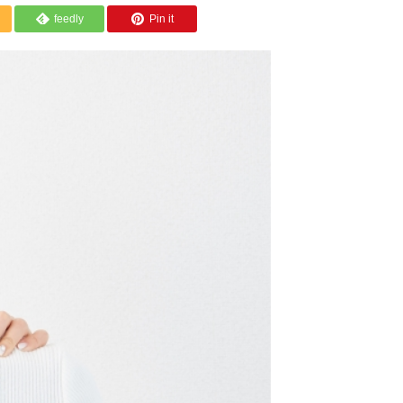
feedly
Pin it