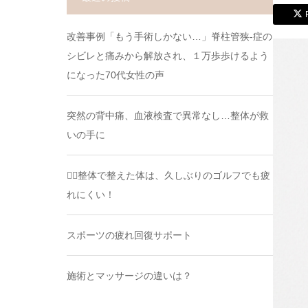
改善事例「もう手術しかない…」脊柱管狭-症の
シビレと痛みから解放され、１万歩歩けるよう
になった70代女性の声
突然の背中痛、血液検査で異常なし…整体が救
いの手に
🏌️‍♂️整体で整えた体は、久しぶりのゴルフでも疲
れにくい！
スポーツの疲れ回復サポート
施術とマッサージの違いは？