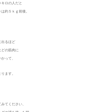
０キロの人だと
さは約５ｋｇ前後。
に出るほど
などの筋肉に
かかって、
まります。
てみてください、