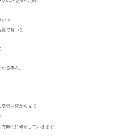
ングの球を持った時、
体から
位置で持つと
て
かかる事を。
の姿勢を横から見て
に
る方向性に修正していきます。