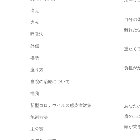
ボーリ
冷え
自分の
力み
離れた
呼吸法
外傷
重たく
姿勢
負担が
座り方
当院の治療について
怪我
新型コロナウイルス感染症対策
あなた
肩の上
施術方法
頭が乗
未分類