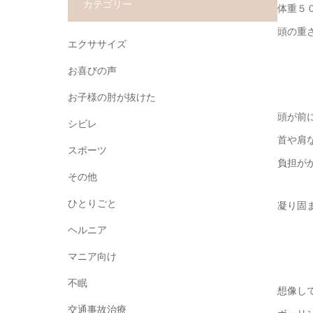
カテゴリー
体重５
頭の重
エクササイズ
お喜びの声
お子様の肘が抜けた
頭が前
シビレ
首や肩
スポーツ
負担が
その他
ひとりごと
凝り固
ヘルニア
マニア向け
不眠
想像し
交通事故治療