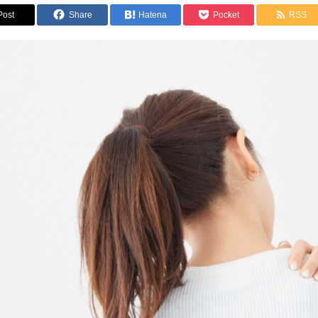
Post
Share
Hatena
Pocket
RSS