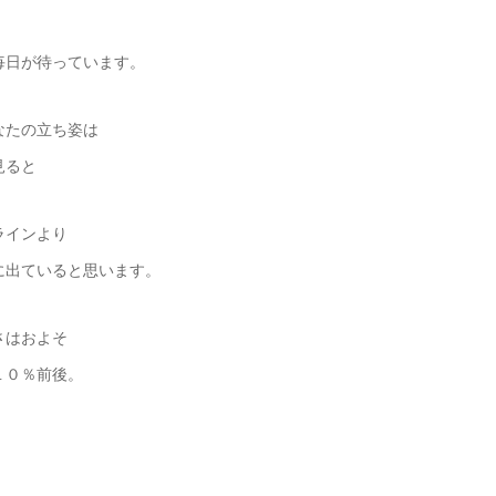
毎日が待っています。
なたの立ち姿は
見ると
ラインより
に出ていると思います。
さはおよそ
１０％前後。