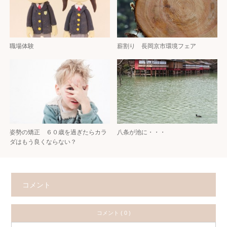
職場体験
薪割り 長岡京市環境フェア
姿勢の矯正 ６０歳を過ぎたらカラ
八条が池に・・・
ダはもう良くならない？
コメント
コメント ( 0 )