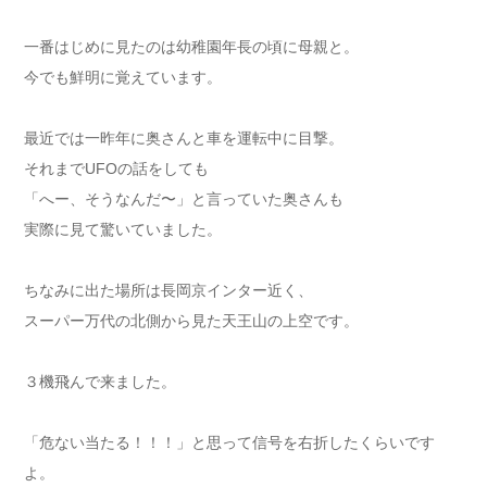
一番はじめに見たのは幼稚園年長の頃に母親と。
今でも鮮明に覚えています。
最近では一昨年に奥さんと車を運転中に目撃。
それまでUFOの話をしても
「へー、そうなんだ〜」と言っていた奥さんも
実際に見て驚いていました。
ちなみに出た場所は長岡京インター近く、
スーパー万代の北側から見た天王山の上空です。
３機飛んで来ました。
「危ない当たる！！！」と思って信号を右折したくらいです
よ。