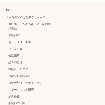
HOME
こんなお悩みはありませんか？
首の痛み 頚椎ヘルニア 変形性
頚椎症
顎関節症
肩こり頭痛・不眠
ぎっくり腰
慢性腰痛
坐骨神経痛
椎間板ヘルニア
腰部脊柱管狭窄症
腰椎分離症、分離すべり症
スポーツによる腰痛
膝の痛み
股関節の不調