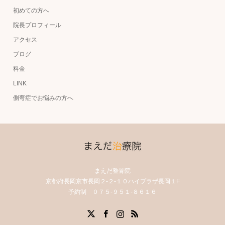
初めての方へ
院長プロフィール
アクセス
ブログ
料金
LINK
側弯症でお悩みの方へ
まえだ整骨院
京都府長岡京市長岡２-２-１０ハイプラザ長岡１F
予約制 ０７５-９５１-８６１６
X
Facebook
Instagram
RSS